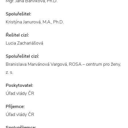
Mgr. Jana Barvíková, Ph.D.
Spoluřešitel:
Kristýna Janurová, M.A., Ph.D.
Řešitel cizí:
Lucia Zachariášová
Spoluřešitel cizí:
Branislava Marvánová Vargová, ROSA – centrum pro ženy,
z. s.
Poskytovatel:
Úřad vlády ČR
Příjemce:
Úřad vlády ČR
Spolupříjemce: