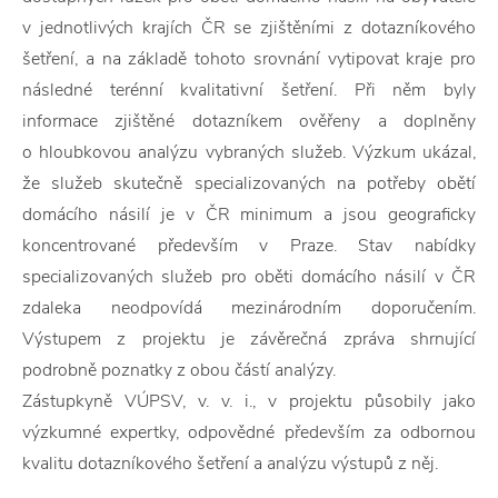
v jednotlivých krajích ČR se zjištěními z dotazníkového
šetření, a na základě tohoto srovnání vytipovat kraje pro
následné terénní kvalitativní šetření. Při něm byly
informace zjištěné dotazníkem ověřeny a doplněny
o hloubkovou analýzu vybraných služeb. Výzkum ukázal,
že služeb skutečně specializovaných na potřeby obětí
domácího násilí je v ČR minimum a jsou geograficky
koncentrované především v Praze. Stav nabídky
specializovaných služeb pro oběti domácího násilí v ČR
zdaleka neodpovídá mezinárodním doporučením.
Výstupem z projektu je závěrečná zpráva shrnující
podrobně poznatky z obou částí analýzy.
Zástupkyně VÚPSV, v. v. i., v projektu působily jako
výzkumné expertky, odpovědné především za odbornou
kvalitu dotazníkového šetření a analýzu výstupů z něj.