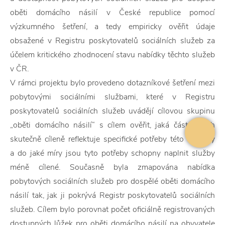
oběti domácího násilí v České republice pomocí
výzkumného šetření, a tedy empiricky ověřit údaje
obsažené v Registru poskytovatelů sociálních služeb za
účelem kritického zhodnocení stavu nabídky těchto služeb
v ČR.
V rámci projektu bylo provedeno dotazníkové šetření mezi
pobytovými sociálními službami, které v Registru
poskytovatelů sociálních služeb uvádějí cílovou skupinu
„oběti domácího násilí“ s cílem ověřit, jaká část z nich
skutečně cíleně reflektuje specifické potřeby této skupiny
a do jaké míry jsou tyto potřeby schopny naplnit služby
méně cílené. Současně byla zmapována nabídka
pobytových sociálních služeb pro dospělé oběti domácího
násilí tak, jak ji pokrývá Registr poskytovatelů sociálních
služeb. Cílem bylo porovnat počet oficiálně registrovaných
dostupných lůžek pro oběti domácího násilí na obyvatele