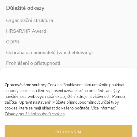
Důležité odkazy
Organizační struktura
HRS4R/HR Award
GDPR
Ochrana oznamovatelů (whistleblowing)
Prohlášení o přístupnosti
Služby pro rodinu
Spravovat Souhlas s cookies
Zpravodaj Rodina
Zpracováváme soubory Cookies
. Souhlasem nám umožníte používat
soubory cookies s cílem vylepšení uživatelského prostředí, analýzy
návštěvnosti webových stránek a zjištění zdroje návštěvnosti. Pomocí
tlačítka "Upravit nastavení" Můžete přijmout/odmítnout určité typy
Sledujte nás
cookies, které se mají ukládat do vašeho počítače. Více informací:
Zásady používání souborů cookies
SOUHLASÍM