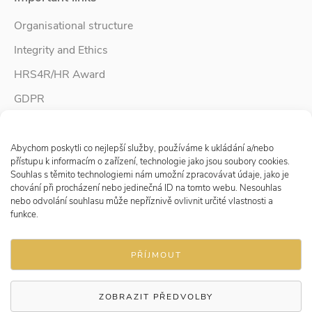
Organisational structure
Integrity and Ethics
HRS4R/HR Award
GDPR
Whistleblower protection
Spravovat Souhlas s cookies
Accessibility Statement
Abychom poskytli co nejlepší služby, používáme k ukládání a/nebo
přístupu k informacím o zařízení, technologie jako jsou soubory cookies.
Souhlas s těmito technologiemi nám umožní zpracovávat údaje, jako je
chování při procházení nebo jedinečná ID na tomto webu. Nesouhlas
Follow us
nebo odvolání souhlasu může nepříznivě ovlivnit určité vlastnosti a
funkce.
PŘÍJMOUT
ZOBRAZIT PŘEDVOLBY
© 2026 Research Institute for Labour and Social Affairs