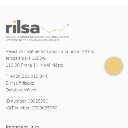
Research Institute for Labour and Social Affairs
Jeruzalémská 1283/9
110 00 Praha 1 – Nové Město
T:
+420 221 015 844
E:
rilsa@rilsa.cz
Databox: yi6jvet
ID number: 00025950
VAT number: CZ00025950
Important links