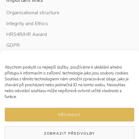
Important links
Organisational structure
Integrity and Ethics
HRS4R/HR Award
GDPR
Whistleblower protection
Spravovat Souhlas s cookies
Accessibility Statement
Abychom poskytli co nejlepší služby, používáme k ukládání a/nebo
přístupu k informacím o zařízení, technologie jako jsou soubory cookies.
Souhlas s těmito technologiemi nám umožní zpracovávat údaje, jako je
chování při procházení nebo jedinečná ID na tomto webu. Nesouhlas
Follow us
nebo odvolání souhlasu může nepříznivě ovlivnit určité vlastnosti a
funkce.
PŘÍJMOUT
ZOBRAZIT PŘEDVOLBY
© 2026 Research Institute for Labour and Social Affairs