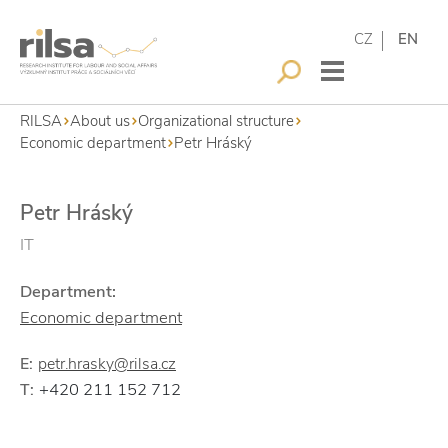
CZ
EN
RILSA
About us
Organizational structure
Economic department
Petr Hráský
Petr Hráský
IT
Department:
Economic department
E:
petr.hrasky@rilsa.cz
+420 211 152 712
T: