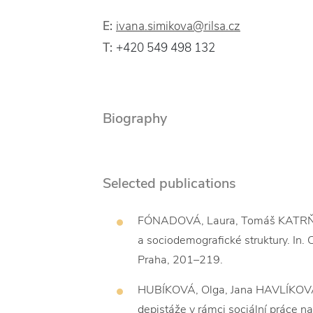
E:
ivana.simikova@rilsa.cz
T:
+420 549 498 132
Biography
Selected publications
FÓNADOVÁ, Laura, Tomáš KATRŇÁK 
a sociodemografické struktury. In.
Praha, 201–219.
HUBÍKOVÁ, Olga, Jana HAVLÍKOVÁ
depistáže v rámci sociální práce n