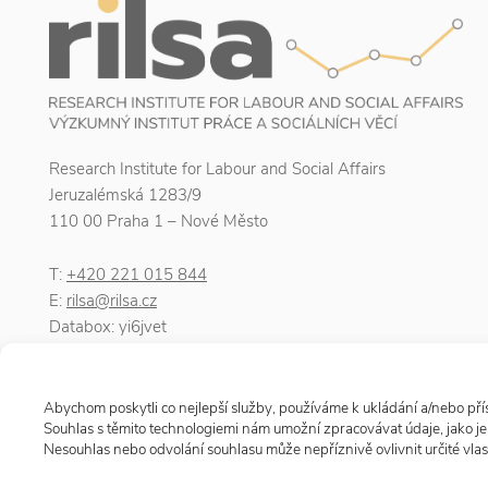
Research Institute for Labour and Social Affairs
Jeruzalémská 1283/9
110 00 Praha 1 – Nové Město
T:
+420 221 015 844
E:
rilsa@rilsa.cz
Databox: yi6jvet
ID number: 00025950
VAT number: CZ00025950
Abychom poskytli co nejlepší služby, používáme k ukládání a/nebo přís
Souhlas s těmito technologiemi nám umožní zpracovávat údaje, jako j
Nesouhlas nebo odvolání souhlasu může nepříznivě ovlivnit určité vlast