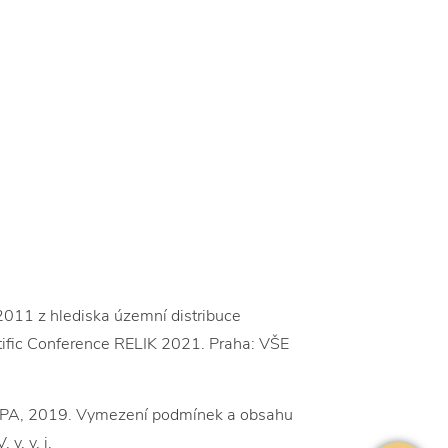
11 z hlediska územní distribuce
ntific Conference RELIK 2021. Praha: VŠE
UPA, 2019. Vymezení podmínek a obsahu
v. v. i.