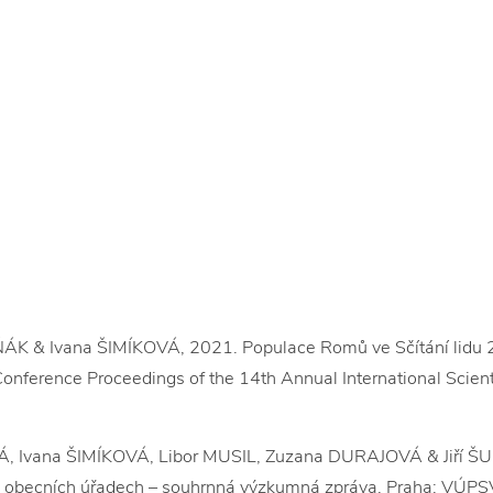
& Ivana ŠIMÍKOVÁ, 2021. Populace Romů ve Sčítání lidu 20
 Conference Proceedings of the 14th Annual International Scie
, Ivana ŠIMÍKOVÁ, Libor MUSIL, Zuzana DURAJOVÁ & Jiří Š
a obecních úřadech – souhrnná výzkumná zpráva. Praha: VÚPSV, 