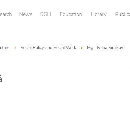
earch
News
OSH
Education
Library
Public
ucture
Social Policy and Social Work
Mgr. Ivana Šimíková
á