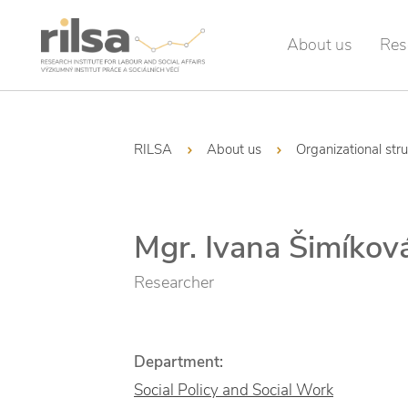
About us
Res
RILSA
About us
Organizational str
Mgr. Ivana Šimíkov
Researcher
Department:
Social Policy and Social Work