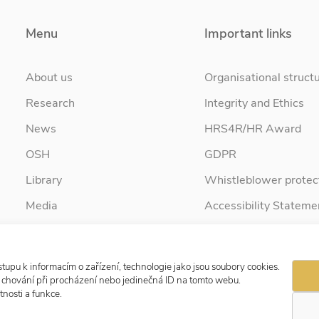
Menu
Important links
About us
Organisational struct
Research
Integrity and Ethics
News
HRS4R/HR Award
OSH
GDPR
Library
Whistleblower protec
Media
Accessibility Stateme
Contact
tupu k informacím o zařízení, technologie jako jsou soubory cookies.
e chování při procházení nebo jedinečná ID na tomto webu.
nosti a funkce.