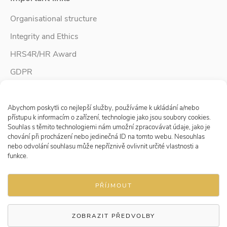
Organisational structure
Integrity and Ethics
HRS4R/HR Award
GDPR
Whistleblower protection
Spravovat Souhlas s cookies
Accessibility Statement
Abychom poskytli co nejlepší služby, používáme k ukládání a/nebo
přístupu k informacím o zařízení, technologie jako jsou soubory cookies.
Souhlas s těmito technologiemi nám umožní zpracovávat údaje, jako je
chování při procházení nebo jedinečná ID na tomto webu. Nesouhlas
Follow us
nebo odvolání souhlasu může nepříznivě ovlivnit určité vlastnosti a
funkce.
PŘÍJMOUT
ZOBRAZIT PŘEDVOLBY
© 2026 Research Institute for Labour and Social Affairs