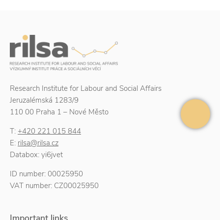
Research Institute for Labour and Social Affairs
Jeruzalémská 1283/9
110 00 Praha 1 – Nové Město
T:
+420 221 015 844
E:
rilsa@rilsa.cz
Databox: yi6jvet
ID number: 00025950
VAT number: CZ00025950
Important links