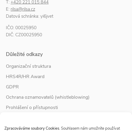
T:
+420 221 015 844
E:
rilsa@rilsa.cz
Datová schránka: yi6jvet
IČO: 00025950
DIČ: CZ00025950
Důležité odkazy
Organizační struktura
HRS4R/HR Award
GDPR
Ochrana oznamovatelů (whistleblowing)
Prohlášení o přístupnosti
Služby pro rodinu
Spravovat Souhlas s cookies
Zpravodaj Rodina
Zpracováváme soubory Cookies
. Souhlasem nám umožníte používat