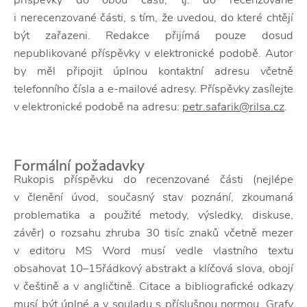
i nerecenzované části, s tím, že uvedou, do které chtějí
být zařazeni. Redakce přijímá pouze dosud
nepublikované příspěvky v elektronické podobě. Autor
by měl připojit úplnou kontaktní adresu včetně
telefonního čísla a e-mailové adresy. Příspěvky zasílejte
v elektronické podobě na adresu:
petr.safarik@rilsa.cz
.
Formální požadavky
Rukopis příspěvku do recenzované části (nejlépe
v členění úvod, současný stav poznání, zkoumaná
problematika a použité metody, výsledky, diskuse,
závěr) o rozsahu zhruba 30 tisíc znaků včetně mezer
v editoru MS Word musí vedle vlastního textu
obsahovat 10–15řádkový abstrakt a klíčová slova, obojí
v češtině a v angličtině. Citace a bibliografické odkazy
musí být úplné a v souladu s příslušnou normou. Grafy