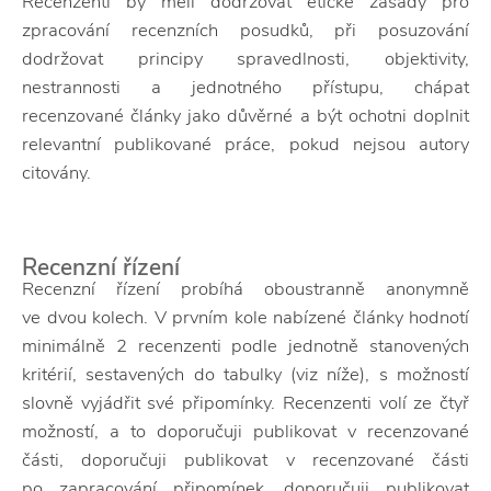
Recenzenti by měli dodržovat etické zásady pro
zpracování recenzních posudků, při posuzování
dodržovat principy spravedlnosti, objektivity,
nestrannosti a jednotného přístupu, chápat
recenzované články jako důvěrné a být ochotni doplnit
relevantní publikované práce, pokud nejsou autory
citovány.
Recenzní řízení
Recenzní řízení probíhá oboustranně anonymně
ve dvou kolech. V prvním kole nabízené články hodnotí
minimálně 2 recenzenti podle jednotně stanovených
kritérií, sestavených do tabulky (viz níže), s možností
slovně vyjádřit své připomínky. Recenzenti volí ze čtyř
možností, a to doporučuji publikovat v recenzované
části, doporučuji publikovat v recenzované části
po zapracování připomínek, doporučuji publikovat