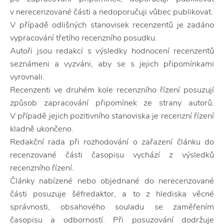
v nerecenzované části a nedoporučuji vůbec publikovat.
V případě odlišných stanovisek recenzentů je zadáno
vypracování třetího recenzního posudku.
Autoři jsou redakcí s výsledky hodnocení recenzentů
seznámeni a vyzváni, aby se s jejich připomínkami
vyrovnali.
Recenzenti ve druhém kole recenzního řízení posuzují
způsob zapracování připomínek ze strany autorů.
V případě jejich pozitivního stanoviska je recenzní řízení
kladně ukončeno.
Redakční rada při rozhodování o zařazení článku do
recenzované části časopisu vychází z výsledků
recenzního řízení.
Články nabízené nebo objednané do nerecenzované
části posuzuje šéfredaktor, a to z hlediska věcné
správnosti, obsahového souladu se zaměřením
časopisu a odborností. Při posuzování dodržuje