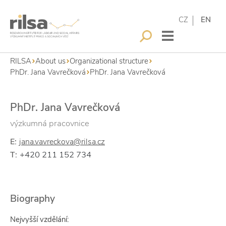
CZ
EN
RILSA
About us
Organizational structure
PhDr. Jana Vavrečková
PhDr. Jana Vavrečková
PhDr. Jana Vavrečková
výzkumná pracovnice
E:
jana.vavreckova@rilsa.cz
+420 211 152 734
T:
Biography
Nejvyšší vzdělání: