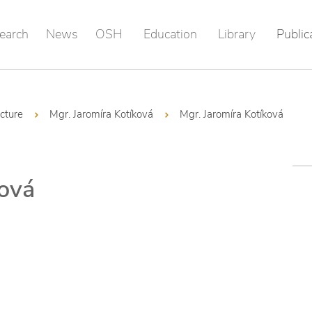
earch
News
OSH
Education
Library
Public
ucture
Mgr. Jaromíra Kotíková
Mgr. Jaromíra Kotíková
ková