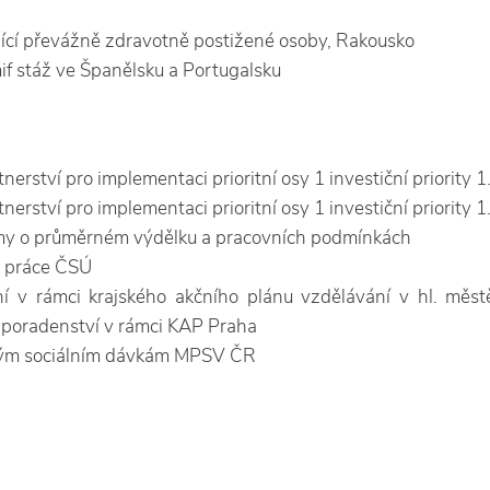
ící převážně zdravotně postižené osoby, Rakousko
mif stáž ve Španělsku a Portugalsku
rství pro implementaci prioritní osy 1 investiční priority 
erství pro implementaci prioritní osy 1 investiční priority 
émy o průměrném výdělku a pracovních podmínkách
y práce ČSÚ
ní v rámci krajského akčního plánu vzdělávání v hl. měs
 poradenství v rámci KAP Praha
tným sociálním dávkám MPSV ČR