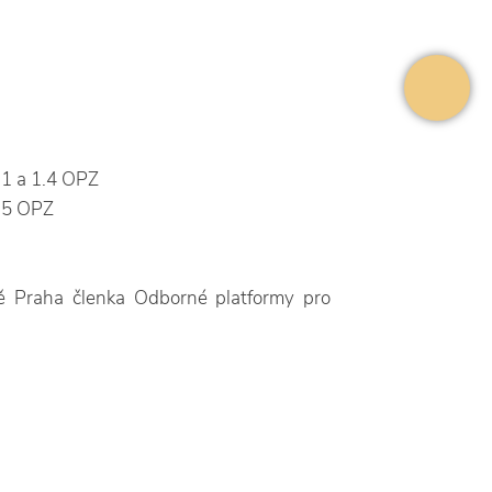
1.1 a 1.4 OPZ
1.5 OPZ
tě Praha členka Odborné platformy pro