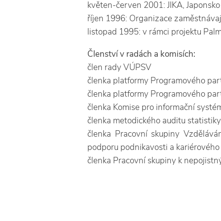
květen-červen 2001: JIKA, Japonsko
říjen 1996: Organizace zaměstnávaj
listopad 1995: v rámci projektu Pal
Členství v radách a komisích:
člen rady VÚPSV
členka platformy Programového partne
členka platformy Programového partn
členka Komise pro informační syst
členka metodického auditu statistik
členka Pracovní skupiny Vzdělává
podporu podnikavosti a kariérového
členka Pracovní skupiny k nepojis