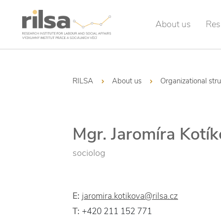
About us
Res
RILSA
About us
Organizational str
Mgr. Jaromíra Kotí
sociolog
E:
jaromira.kotikova@rilsa.cz
T:
+420 211 152 771