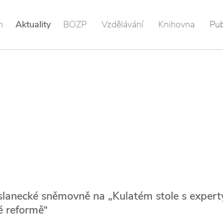
m
Aktuality
BOZP
Vzdělávání
Knihovna
Pub
lanecké sněmovně na „Kulatém stole s expert
é reformě“