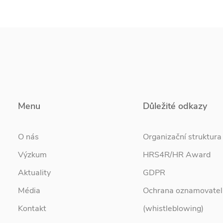
Menu
Důležité odkazy
O nás
Organizační struktura
Výzkum
HRS4R/HR Award
Aktuality
GDPR
Média
Ochrana oznamovatel
Kontakt
(whistleblowing)