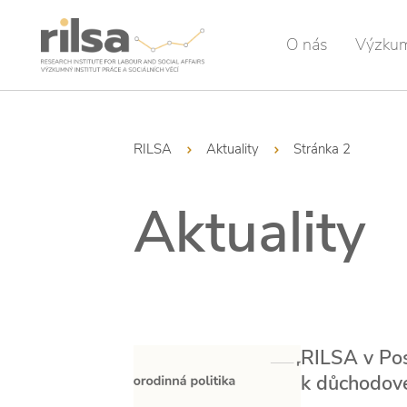
O nás
Výzku
RILSA
Aktuality
Stránka 2
Aktuality
RILSA v Pos
k důchodov