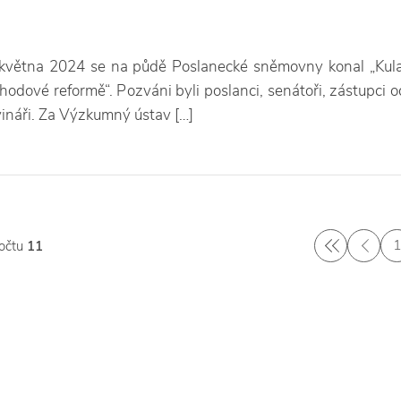
 května 2024 se na půdě Poslanecké sněmovny konal „Kula
hodové reformě“. Pozváni byli poslanci, senátoři, zástupci 
vináři. Za Výzkumný ústav […]
počtu
11