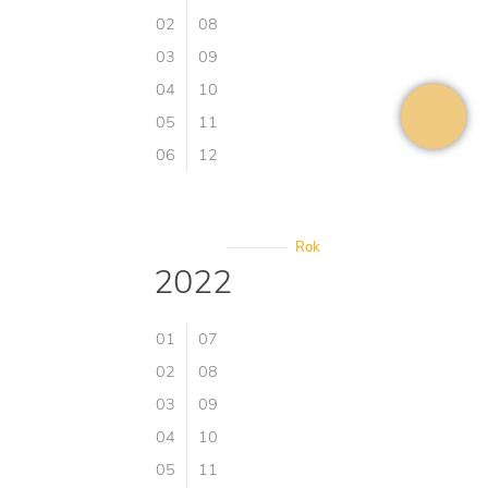
02
08
03
09
04
10
05
11
06
12
Rok
2022
01
07
02
08
03
09
04
10
05
11