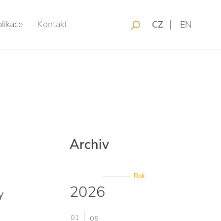
likace
Kontakt
CZ
EN
Archiv
Rok
2026
y
01
05